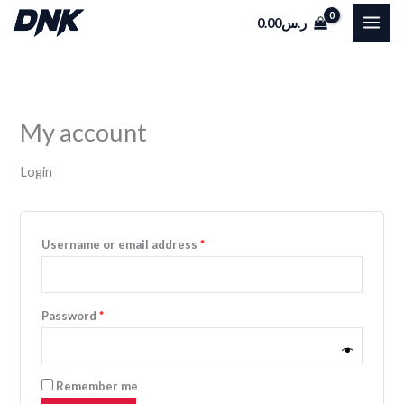
Skip
Required
Required
0.00
ر.س
to
content
My account
Login
Username or email address
*
Password
*
Remember me