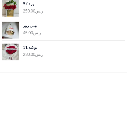
ورد 97
250.00
ر.س
بيبي روز
45.00
ر.س
بوكيه 11
230.00
ر.س