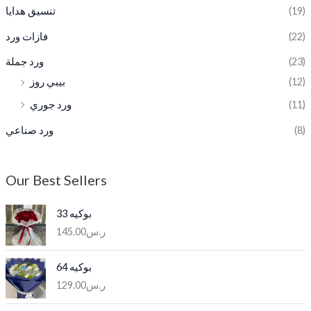
تنسيق هدايا
(19)
فازات ورد
(22)
ورد جملة
(23)
بيبي روز
(12)
ورد جوري
(11)
ورد صناعي
(8)
Our Best Sellers
بوكيه 33
145.00
ر.س
بوكيه 64
129.00
ر.س