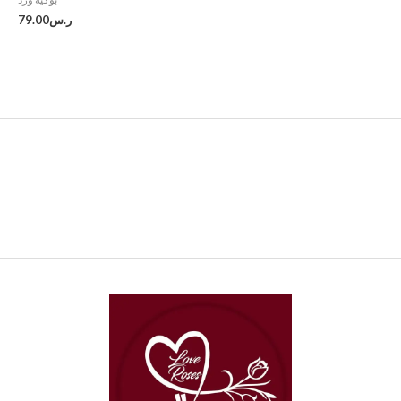
ر.س
79.00