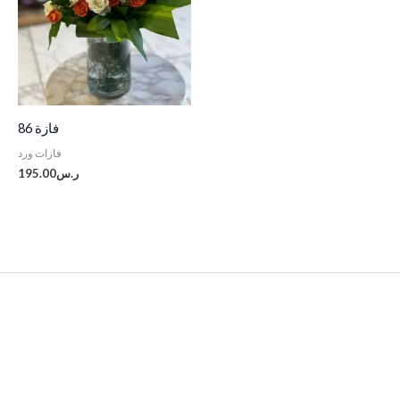
فازة 86
فازات ورد
ر.س
195.00